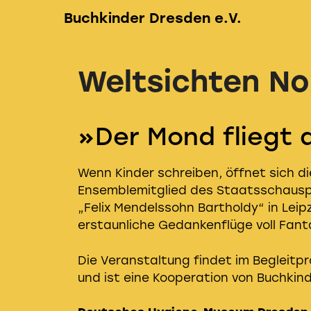
Zum
Buchkinder Dresden e.V.
Inhalt
springen
Weltsichten No
»Der Mond fliegt 
Wenn Kinder schreiben, öffnet sich d
Ensemblemitglied des Staatsschauspi
„Felix Mendelssohn Bartholdy“ in Leip
erstaunliche Gedankenflüge voll Fantas
Die Veranstaltung findet im Begleitp
und ist eine Kooperation von Buchki