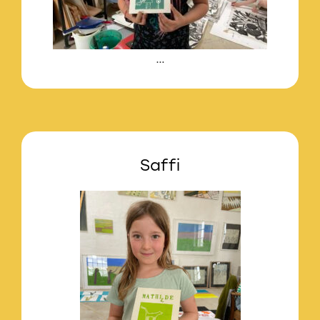
…
Saffi