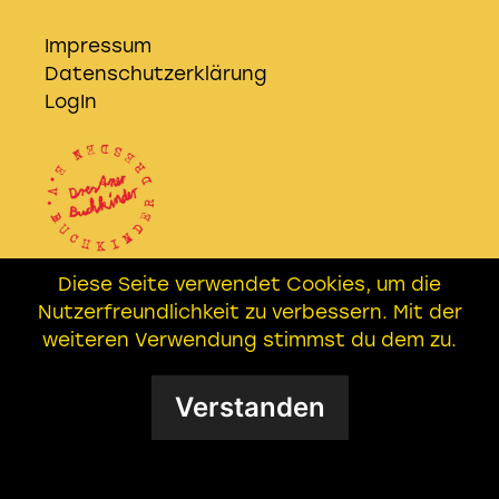
Impressum
Datenschutzerklärung
LogIn
Diese Seite verwendet Cookies, um die
Wir sind Kooperationspartner der
Nutzerfreundlichkeit zu verbessern. Mit der
EICHHÖRNER AG
– Freundeskreis
weiteren Verwendung stimmst du dem zu.
Buchkinder e.V. in Leipzig
Verstanden
Datenschutzerklärung