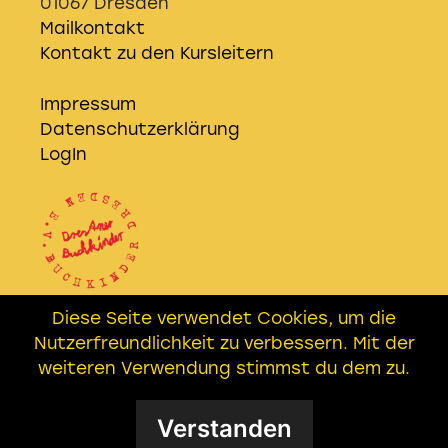
01067 Dresden
Mailkontakt
Kontakt zu den Kursleitern
Impressum
Datenschutzerklärung
LogIn
Diese Seite verwendet Cookies, um die
Wir sind Kooperationspartner der
Nutzerfreundlichkeit zu verbessern. Mit der
EICHHÖRNER AG
– Freundeskreis
weiteren Verwendung stimmst du dem zu.
Buchkinder e.V. in Leipzig
Verstanden