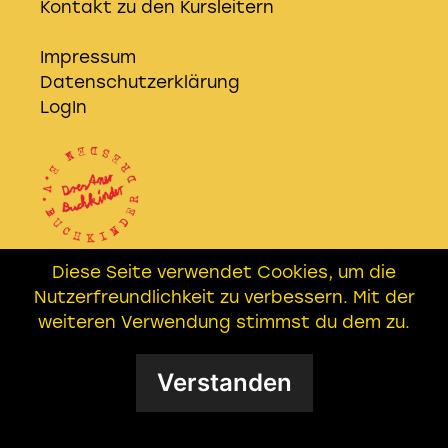
Kontakt zu den Kursleitern
Impressum
Datenschutzerklärung
LogIn
Diese Seite verwendet Cookies, um die
Wir sind Kooperationspartner der
Nutzerfreundlichkeit zu verbessern. Mit der
EICHHÖRNER AG
– Freundeskreis
weiteren Verwendung stimmst du dem zu.
Buchkinder e.V. in Leipzig
Verstanden
Datenschutzerklärung