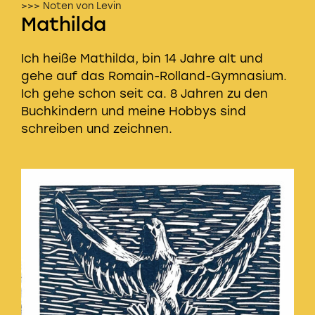
>>> Noten von Levin
Mathilda
Ich heiße Mathilda, bin 14 Jahre alt und
gehe auf das Romain-Rolland-Gymnasium.
Ich gehe schon seit ca. 8 Jahren zu den
Buchkindern und meine Hobbys sind
schreiben und zeichnen.