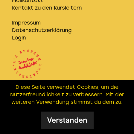
Kontakt zu den Kursleitern
Impressum
Datenschutzerklärung
LogIn
Diese Seite verwendet Cookies, um die
Wir sind Kooperationspartner der
Nutzerfreundlichkeit zu verbessern. Mit der
EICHHÖRNER AG
– Freundeskreis
weiteren Verwendung stimmst du dem zu.
Buchkinder e.V. in Leipzig
Verstanden